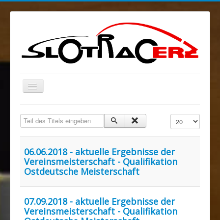
Navigation
an/aus
Blog
Teil des Titels eingeben
Anzeige #
MELKUSRING
Region Ost
06.06.2018 - aktuelle Ergebnisse der
Vereinsmeisterschaft - Qualifikation
Verein
Ostdeutsche Meisterschaft
Sponsoren/Förderer
Spenden
07.09.2018 - aktuelle Ergebnisse der
Vereinsmeisterschaft - Qualifikation
Rechtliches