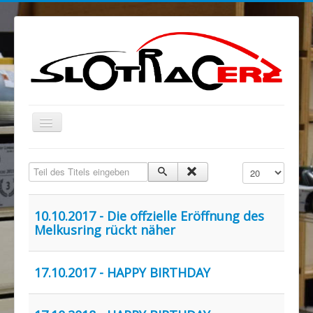
Navigation
an/aus
Blog
Teil des Titels eingeben
Anzeige #
MELKUSRING
Region Ost
10.10.2017 - Die offzielle Eröffnung des
Melkusring rückt näher
Verein
Sponsoren/Förderer
17.10.2017 - HAPPY BIRTHDAY
Spenden
Rechtliches