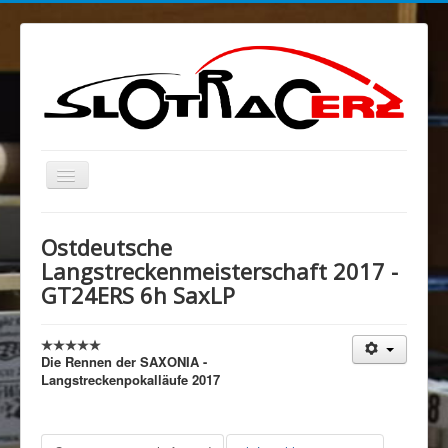
Navigation
an/aus
Blog
Ostdeutsche
MELKUSRING
Langstreckenmeisterschaft 2017 -
GT24ERS 6h SaxLP
Region Ost
Verein
Sponsoren/Förderer
Die Rennen der SAXONIA -
Langstreckenpokalläufe 2017
Spenden
Rechtliches