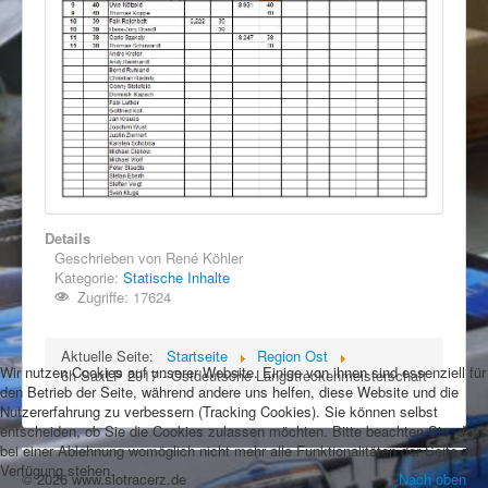
Details
Geschrieben von
René Köhler
Kategorie:
Statische Inhalte
Zugriffe: 17624
Aktuelle Seite:
Startseite
Region Ost
Wir nutzen Cookies auf unserer Website. Einige von ihnen sind essenziell für
6h SaxLP 2017 - Ostdeutsche Langstreckenmeisterschaft
den Betrieb der Seite, während andere uns helfen, diese Website und die
Nutzererfahrung zu verbessern (Tracking Cookies). Sie können selbst
entscheiden, ob Sie die Cookies zulassen möchten. Bitte beachten Sie, dass
bei einer Ablehnung womöglich nicht mehr alle Funktionalitäten der Seite zur
Verfügung stehen.
© 2026 www.slotracerz.de
Nach oben