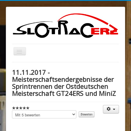
Navigation
an/aus
Blog
11.11.2017 -
MELKUSRING
Meisterschaftsendergebnisse der
Sprintrennen der Ostdeutschen
Region Ost
Meisterschaft GT24ERS und MiniZ
Verein
Sponsoren/Förderer
Bitte
Spenden
bewerten
Rechtliches