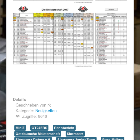
Details
Geschrieben von
rk
Kategorie:
Neuigkeiten
Zugriffe: 9646
MiniZ
GT24ERS
Rennbericht
Ostdeutsche Meisterschaft
Slotracerz
Slotracerz Dohna e.V.
Slotracerz Junior Team
Sepp Melkus