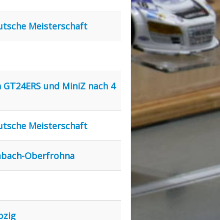
eutsche Meisterschaft
n GT24ERS und MiniZ nach 4
eutsche Meisterschaft
imbach-Oberfrohna
pzig