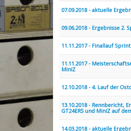
07.09.2018 - aktuelle Ergeb
09.06.2018 - Ergebnisse 2.
11.11.2017 - Finallauf Spr
11.11.2017 - Meisterschaf
MiniZ
12.10.2018 - 4. Lauf der O
13.10.2018 - Rennbericht, 
GT24ERS und MiniZ auf dem
14.03.2018 - aktuelle Ergeb