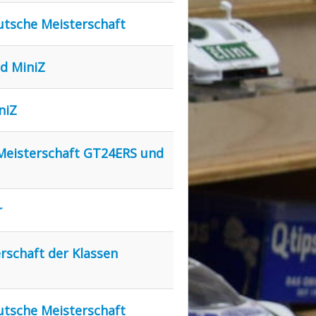
eutsche Meisterschaft
nd MiniZ
niZ
 Meisterschaft GT24ERS und
r
rschaft der Klassen
eutsche Meisterschaft