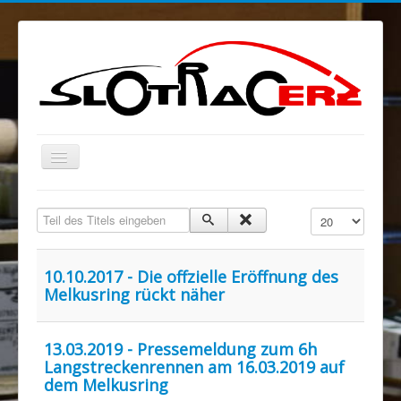
Navigation
an/aus
Blog
Teil des Titels eingeben
Anzeige #
MELKUSRING
Region Ost
10.10.2017 - Die offzielle Eröffnung des
Melkusring rückt näher
Verein
Sponsoren/Förderer
13.03.2019 - Pressemeldung zum 6h
Spenden
Langstreckenrennen am 16.03.2019 auf
dem Melkusring
Rechtliches