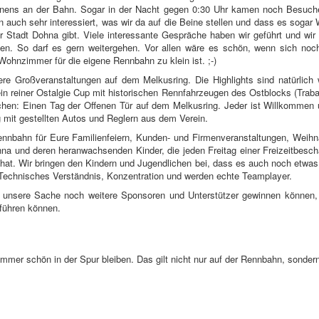
nnens an der Bahn. Sogar in der Nacht gegen 0:30 Uhr kamen noch Besuche
 auch sehr interessiert, was wir da auf die Beine stellen und dass es sogar 
r Stadt Dohna gibt. Viele interessante Gespräche haben wir geführt und wir 
ten. So darf es gern weitergehen. Vor allen wäre es schön, wenn sich no
Wohnzimmer für die eigene Rennbahn zu klein ist. ;-)
re Großveranstaltungen auf dem Melkusring. Die Highlights sind natürlich
 reiner Ostalgie Cup mit historischen Rennfahrzeugen des Ostblocks (Traba
ochen: Einen Tag der Offenen Tür auf dem Melkusring. Jeder ist Willkommen
 mit gestellten Autos und Reglern aus dem Verein.
 Rennbahn für Eure Familienfeiern, Kunden- und Firmenveranstaltungen, Weih
hna und deren heranwachsenden Kinder, die jeden Freitag einer Freizeitbesc
hat. Wir bringen den Kindern und Jugendlichen bei, dass es auch noch etwas 
 Technisches Verständnis, Konzentration und werden echte Teamplayer.
r unsere Sache noch weitere Sponsoren und Unterstützer gewinnen können, d
tführen können.
Immer schön in der Spur bleiben. Das gilt nicht nur auf der Rennbahn, sonder