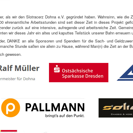
her, als wir den Slotracerz Dohna e.V. gegründet haben. Wahnsinn, wie die Ze
00 ehrenamtliche Arbeitsstunden sind seit dieser Zeit in dieses Projekt gefl
itzender zurück auf eine intensive, aufregende und arbeitsreiche Zeit. Gem
nten wir dieses Jahr ein altes und kaputtes Teilstück unserer Bahn erneuern 
ieder, DANKE an alle Sponsoren und Spendern für die Sach- und Geldzuwe
o manche Stunde saßen sie allein zu Hause, während Man(n) die Zeit an der B
lich gewesen.