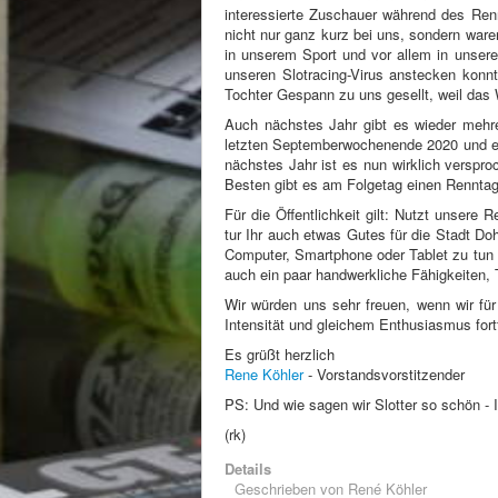
interessierte Zuschauer während des Re
nicht nur ganz kurz bei uns, sondern waren
in unserem Sport und vor allem in unsere
unseren Slotracing-Virus anstecken konn
Tochter Gespann zu uns gesellt, weil das 
Auch nächstes Jahr gibt es wieder mehre
letzten Septemberwochenende 2020 und ein
nächstes Jahr ist es nun wirklich verspr
Besten gibt es am Folgetag einen Renntag
Für die Öffentlichkeit gilt: Nutzt unsere
tur Ihr auch etwas Gutes für die Stadt Do
Computer, Smartphone oder Tablet zu tun 
auch ein paar handwerkliche Fähigkeiten,
Wir würden uns sehr freuen, wenn wir fü
Intensität und gleichem Enthusiasmus for
Es grüßt herzlich
Rene Köhler
- Vorstandsvorstitzender
PS: Und wie sagen wir Slotter so schön - 
(rk)
Details
Geschrieben von
René Köhler