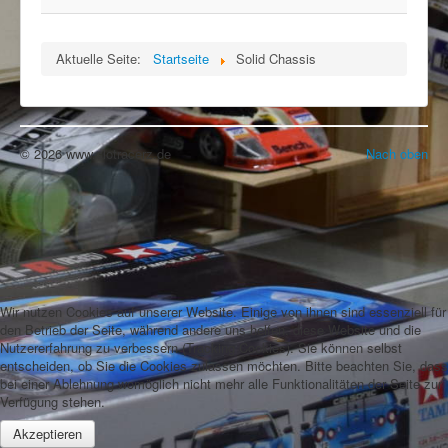
Rennbahn mieten!
Aktuelle Seite:
Startseite
Solid Chassis
© 2026 www.slotracerz.de
Nach oben
Wir nutzen Cookies auf unserer Website. Einige von ihnen sind essenziell für
den Betrieb der Seite, während andere uns helfen, diese Website und die
Nutzererfahrung zu verbessern (Tracking Cookies). Sie können selbst
entscheiden, ob Sie die Cookies zulassen möchten. Bitte beachten Sie, dass
bei einer Ablehnung womöglich nicht mehr alle Funktionalitäten der Seite zur
Verfügung stehen.
Akzeptieren