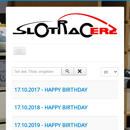
Navigation
an/aus
Blog
Teil des Titels eingeben
Anzeige #
MELKUSRING
Region Ost
17.10.2017 - HAPPY BIRTHDAY
Verein
Sponsoren/Förderer
17.10.2018 - HAPPY BIRTHDAY
Spenden
17.10.2019 - HAPPY BIRTHDAY
Rechtliches