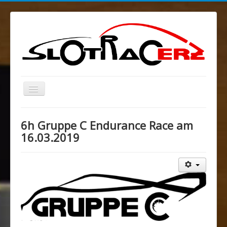
Navigation
an/aus
Blog
6h Gruppe C Endurance Race am
MELKUSRING
16.03.2019
Region Ost
Verein
Sponsoren/Förderer
Spenden
Rechtliches