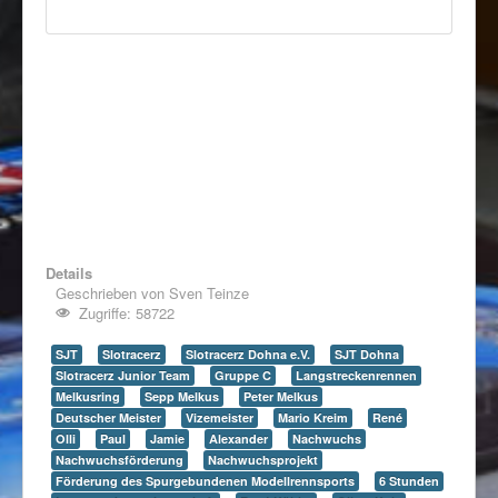
Details
Geschrieben von
Sven Teinze
Zugriffe: 58722
SJT
Slotracerz
Slotracerz Dohna e.V.
SJT Dohna
Slotracerz Junior Team
Gruppe C
Langstreckenrennen
Melkusring
Sepp Melkus
Peter Melkus
Deutscher Meister
Vizemeister
Mario Kreim
René
Olli
Paul
Jamie
Alexander
Nachwuchs
Nachwuchsförderung
Nachwuchsprojekt
Förderung des Spurgebundenen Modellrennsports
6 Stunden