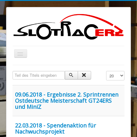
Navigation
an/aus
Blog
Teil des Titels eingeben
Anzeige #
MELKUSRING
Region Ost
09.06.2018 - Ergebnisse 2. Sprintrennen
Ostdeutsche Meisterschaft GT24ERS
Verein
und MiniZ
Sponsoren/Förderer
Spenden
22.03.2018 - Spendenaktion für
Nachwuchsprojekt
Rechtliches