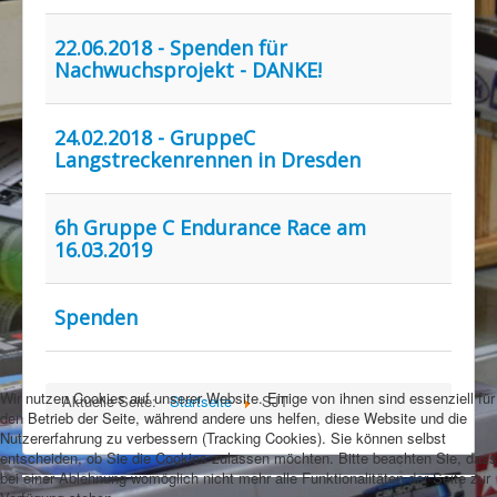
Rennbahn mieten!
22.06.2018 - Spenden für
Nachwuchsprojekt - DANKE!
24.02.2018 - GruppeC
Langstreckenrennen in Dresden
6h Gruppe C Endurance Race am
16.03.2019
Spenden
Wir nutzen Cookies auf unserer Website. Einige von ihnen sind essenziell für
Aktuelle Seite:
Startseite
SJT
den Betrieb der Seite, während andere uns helfen, diese Website und die
Nutzererfahrung zu verbessern (Tracking Cookies). Sie können selbst
entscheiden, ob Sie die Cookies zulassen möchten. Bitte beachten Sie, dass
bei einer Ablehnung womöglich nicht mehr alle Funktionalitäten der Seite zur